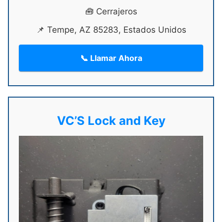
🧰 Cerrajeros
📌 Tempe, AZ 85283, Estados Unidos
📞 Llamar Ahora
VC’S Lock and Key