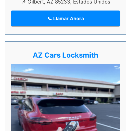
📌 Gilbert, AZ 85233, Estados Unidos
📞 Llamar Ahora
AZ Cars Locksmith