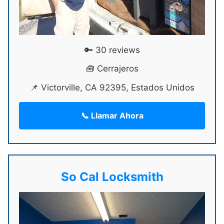
🔑 30 reviews
🧰 Cerrajeros
📌 Victorville, CA 92395, Estados Unidos
📞 Llamar Ahora
So Cal Locksmith