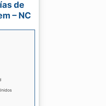
ías de
em – NC
d
Unidos