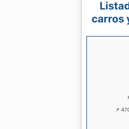
Lista
carros
📌 47