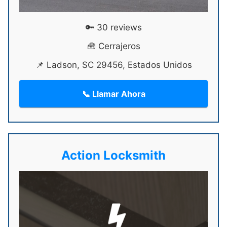
🔑 30 reviews
🧰 Cerrajeros
📌 Ladson, SC 29456, Estados Unidos
📞 Llamar Ahora
Action Locksmith