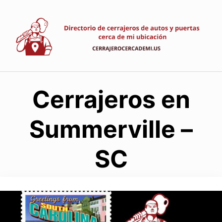
Saltar
al
contenido
Cerrajeros en
Summerville –
SC