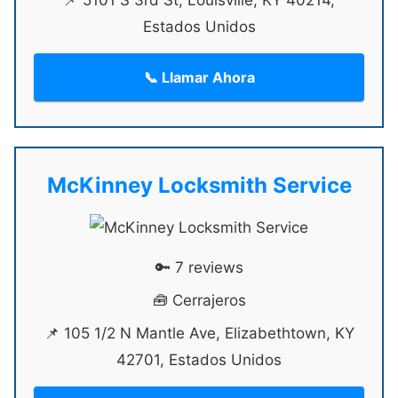
📌 5101 S 3rd St, Louisville, KY 40214,
Estados Unidos
📞 Llamar Ahora
McKinney Locksmith Service
🔑 7 reviews
🧰 Cerrajeros
📌 105 1/2 N Mantle Ave, Elizabethtown, KY
42701, Estados Unidos