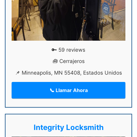
🔑 59 reviews
🧰 Cerrajeros
📌 Minneapolis, MN 55408, Estados Unidos
📞 Llamar Ahora
Integrity Locksmith