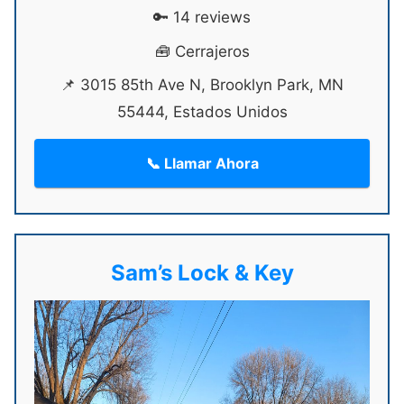
🔑 14 reviews
🧰 Cerrajeros
📌 3015 85th Ave N, Brooklyn Park, MN
55444, Estados Unidos
📞 Llamar Ahora
Sam’s Lock & Key