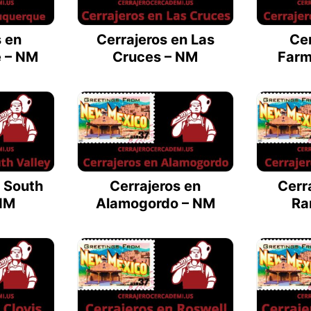
s en
Cerrajeros en Las
Cer
 – NM
Cruces – NM
Farm
n South
Cerrajeros en
Cerr
 NM
Alamogordo – NM
Ra