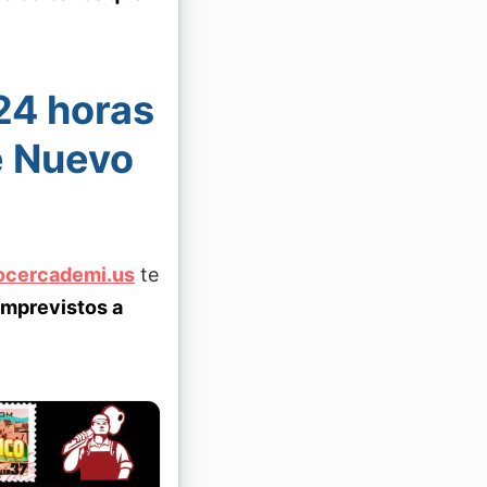
 24 horas
e Nuevo
rocercademi.us
te
imprevistos a