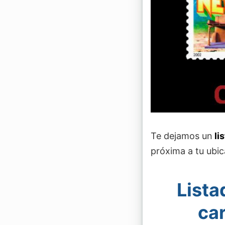
Te dejamos un
li
próxima a tu ubic
Lista
ca