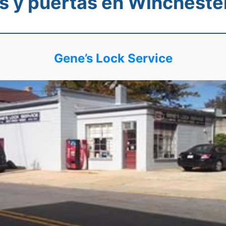
s y puertas en Wincheste
Gene’s Lock Service