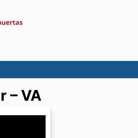
r – VA