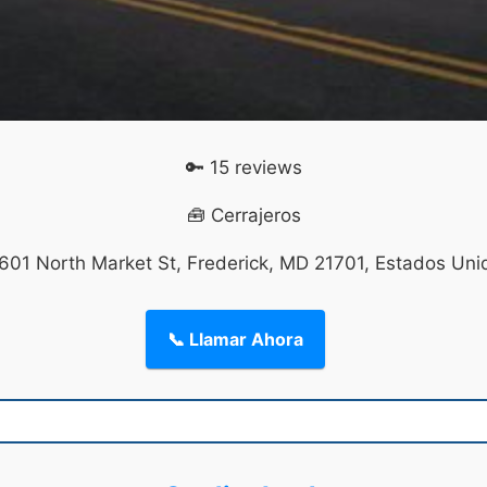
🔑 15 reviews
🧰 Cerrajeros
 601 North Market St, Frederick, MD 21701, Estados Uni
📞 Llamar Ahora