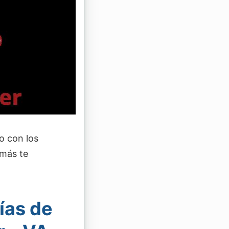
do con los
 más te
ías de