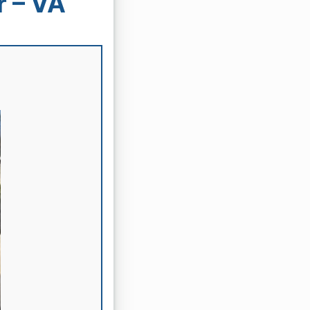
r – VA