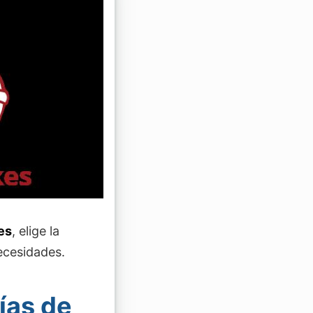
es
, elige la
ecesidades.
ías de