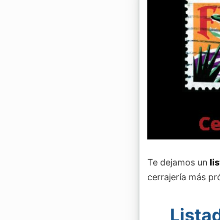
Te dejamos un
li
cerrajería más pr
Lista