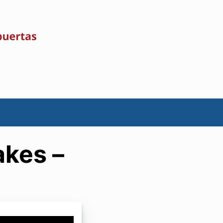
akes –