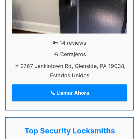
🔑 14 reviews
🧰 Cerrajeros
📌 2767 Jenkintown Rd, Glenside, PA 19038,
Estados Unidos
📞 Llamar Ahora
Top Security Locksmiths