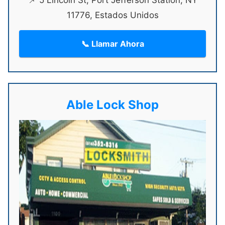
📌 5 Lincoln St, Port Jefferson Station, NY
11776, Estados Unidos
📞 Llamar Ahora
Able Lock Shop