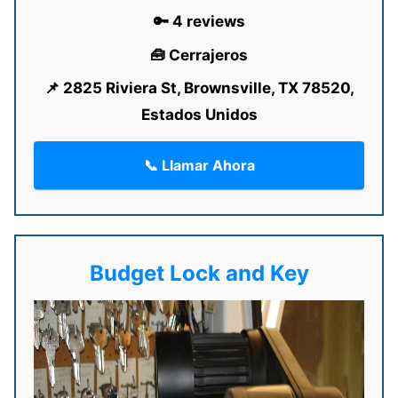
🔑 4 reviews
🧰 Cerrajeros
📌 2825 Riviera St, Brownsville, TX 78520,
Estados Unidos
📞 Llamar Ahora
Budget Lock and Key